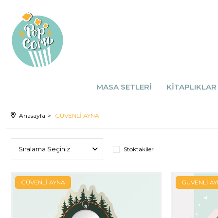
Popcorn Kids Mobilya & Aksesuarları
MASA SETLERİ
KİTAPLIKLAR
Anasayfa
GÜVENLİ AYNA
Stoktakiler
GÜVENLİ AYNA
GÜVENLİ A