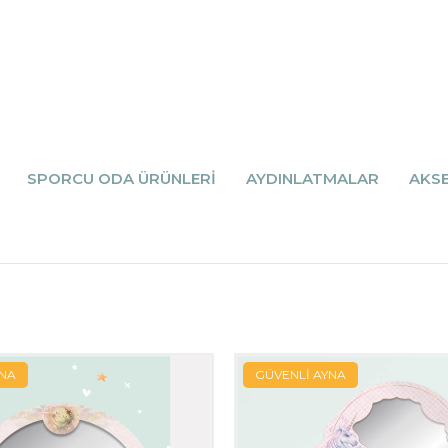
SPORCU ODA ÜRÜNLERİ
AYDINLATMALAR
AKS
YNA
GÜVENLİ AYNA