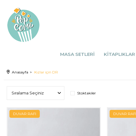
Popcorn Kids Mobilya & Aksesuarları
MASA SETLERİ
KİTAPLIKLAR
Anasayfa
Kızlar için DR
Stoktakiler
DUVAR RAFI
DUVAR RAF