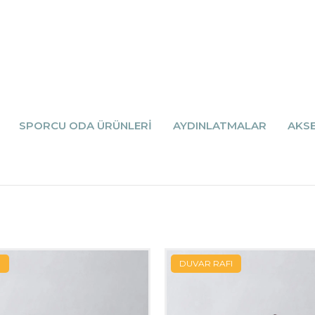
SPORCU ODA ÜRÜNLERİ
AYDINLATMALAR
AKS
I
DUVAR RAFI