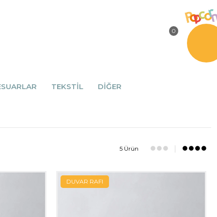
0
ESUARLAR
TEKSTİL
DİĞER
5 Ürün
DUVAR RAFI