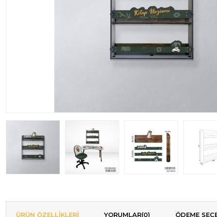
ÜRÜN ÖZELLIKLERI
YORUMLAR
(0)
ÖDEME SEÇE