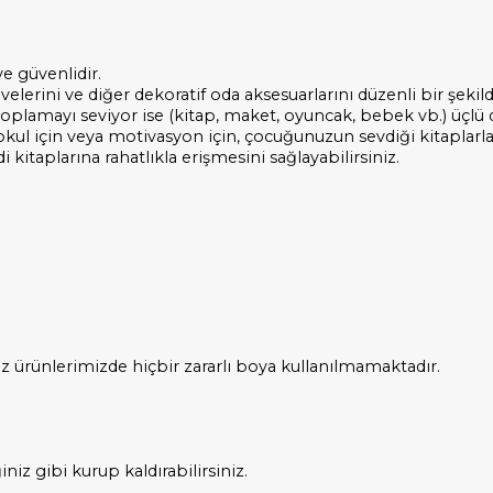
e güvenlidir.
lerini ve diğer dekoratif oda aksesuarlarını düzenli bir şekilde 
toplamayı seviyor ise (kitap, maket, oyuncak, bebek vb.) üçlü
 okul için veya motivasyon için, çocuğunuzun sevdiği kitaplarla
itaplarına rahatlıkla erişmesini sağlayabilirsiniz.
ız ürünlerimizde hiçbir zararlı boya kullanılmamaktadır.
iniz gibi kurup kaldırabilirsiniz.