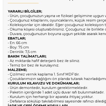
YARARLI BİLGİLER;
• Ürün, çocuğunuzun yaşına ve fiziksel gelişimine uygun v
• Çocuğunuz kitaplarını, oyuncaklarını, küçük resim çerçeve
• Koleksiyonlar için idealdir. Eğer çocuğunuz koleksiyon 
• Okuma köşesi oluşturabilirsiniz. Çocuğunuz ile birlikte
• Duvara, çocuğunuzun boyuna uygun şekilde asarak kendi k
EBATLAR;
• En: 66 cm
• Boy: 75 cm
• Derinlik: 7,5 cm
BAKIM TALİMATLARI;
• Az miktarda hafif deterjanlı bez ile siliniz.
• Temiz bir bez ile kurulayınız.
MALZEME;
• Çizilmez vernik kaplama 1. Sınıf MDF’dir.
• Çocuklarımızın sağlığını ön planda tutarak hazırladığım
KURULUM KILAVUZU VE DOKÜMANLAR;
• Ürün demontedir, kurulum gerektirmektedir.
• Paketin içeriğinde 1 adet üçlü duvar rafı bulunmaktadır.
• Kurulum için herhangi bir aparata ihtiyaç yoktur.
• Defalarca sökülüp takılabilmesi sayesinde rafınızı dilediğ
İADE VE GERİ ÖDEME KOŞULLARI