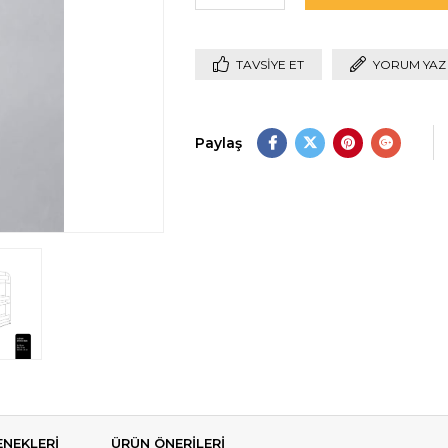
TAVSIYE ET
YORUM YAZ
Paylaş
NEKLERI
ÜRÜN ÖNERILERI