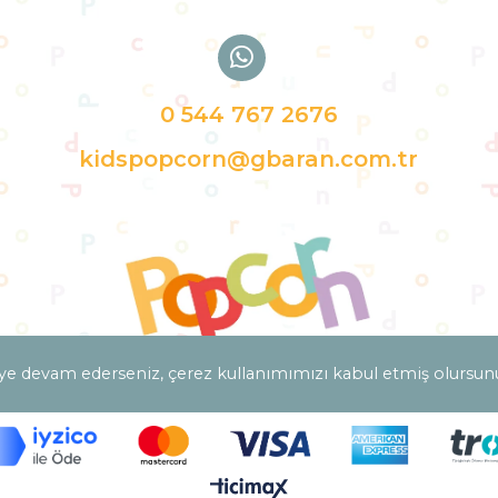
0 544 767 2676
kidspopcorn@gbaran.com.tr
ye devam ederseniz, çerez kullanımımızı kabul etmiş olursun